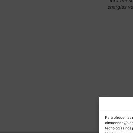
informe so
energías v
Para ofrecer las
almacenar y/o ac
tecnologías nos 