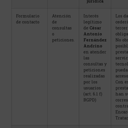
jurídica
Formulario
Atención
Interés
Los da
de contacto
de
legítimo
ceder
consultas
de
César
tercer
o
Antonio
obliga
peticiones.
Fernández
No obs
Andrino
posib
en atender
prest
las
servic
consultas y
tecno
peticiones
pueda
realizadas
acceso
por los
Con e
usuarios
prest
(art. 6.1 f)
han su
RGPD)
corre
contr
Encar
Trata